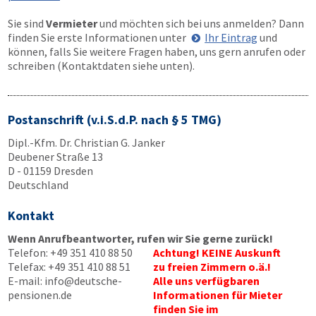
Sie sind
Vermieter
und möchten sich bei uns anmelden? Dann
finden Sie erste Informationen unter
Ihr Eintrag
und
können, falls Sie weitere Fragen haben, uns gern anrufen oder
schreiben (Kontaktdaten siehe unten).
Postanschrift (v.i.S.d.P. nach § 5 TMG)
Dipl.-Kfm. Dr. Christian G. Janker
Deubener Straße 13
D - 01159 Dresden
Deutschland
Kontakt
Wenn Anrufbeantworter, rufen wir Sie gerne zurück!
Telefon:
+49 351 410 88 50
Achtung! KEINE Auskunft
Telefax:
+49 351 410 88 51
zu freien Zimmern o.ä.!
E-mail:
info@deutsche-
Alle uns verfügbaren
pensionen.de
Informationen für Mieter
finden Sie im